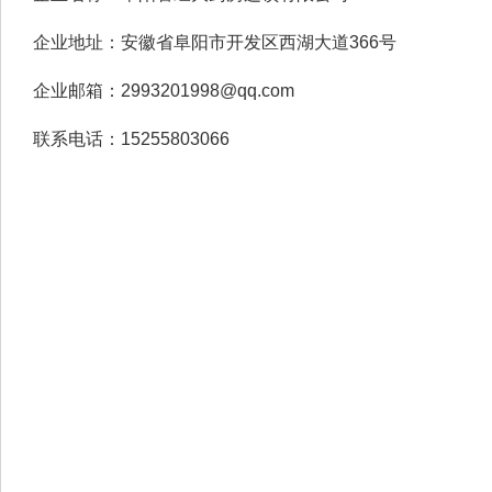
企业地址：安徽省阜阳市开发区西湖大道366号
企业
邮箱：
2993201998@qq.com
联系电话：
15255803066